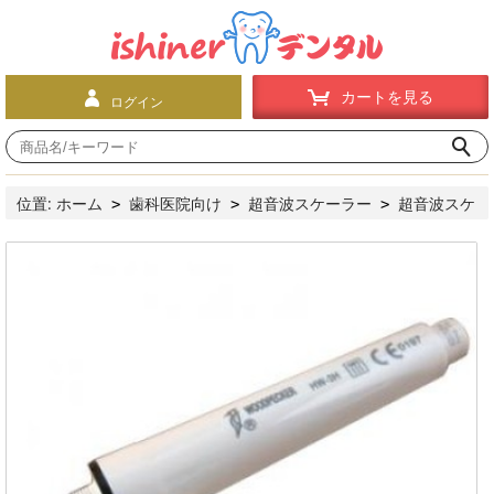
カートを見る
ログイン
位置:
ホーム
歯科医院向け
超音波スケーラー
超音波スケ
>
>
>
ーラーハンドピース
Woodpecker® 超音波スケーラー用ハンド
>
ピース UDS(EMSと交換）