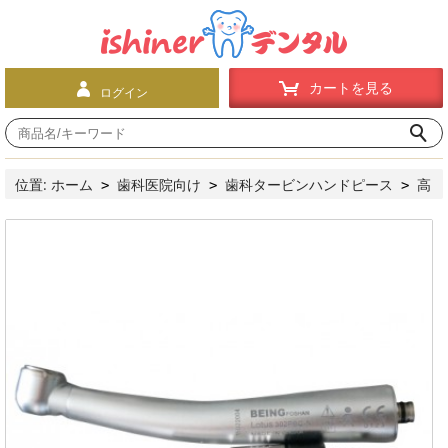
カートを見る
ログイン
位置:
ホーム
歯科医院向け
歯科タービンハンドピース
高
>
>
>
速ハンドピース
プッシュボタン式
Being®歯科用エアータ
>
>
ービンLotus-302PBQ-N（LED付き、NSK交換、カップリング付
き）