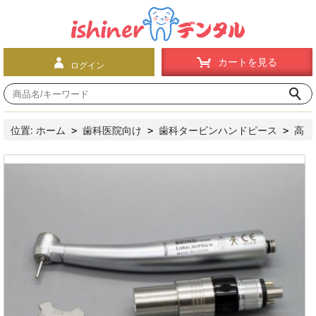
カートを見る
ログイン
位置:
ホーム
歯科医院向け
歯科タービンハンドピース
高
>
>
>
速ハンドピース
プッシュボタン式
Being®歯科用エアータ
>
>
ービンLotus-303PBQ-N（LEDライト付き、NSK交換、カップリン
グ付き）