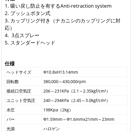
1. 吸い戻し防止を有するAnti-retraction system
2. プッシュボタン式
3. カップリング付き（ナカニシのカップリングに対
応）
4. 3点スプレー
5. スタンダードヘッド
仕様
ヘッドサイズ
Φ10.8xH13.14mm
回転数
380,000～430,000rpm
接続口空気圧
206～231KPa（2.1～2.35kgf/cm²）
ユニット空気圧
240～294KPa（2.45～3.0kgf/cm²）
水圧
198Kpa（2kg）
バー
Φ1.59mm～Φ1.6mmx21mm～23mm
光源
ハロゲン