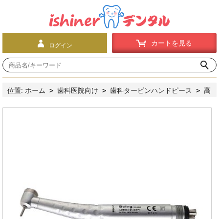
カートを見る
ログイン
位置:
ホーム
歯科医院向け
歯科タービンハンドピース
高
>
>
>
速ハンドピース
プッシュボタン式
Being®歯科用高速ハン
>
>
ドピース（カップリング付き）スタンダードヘッド