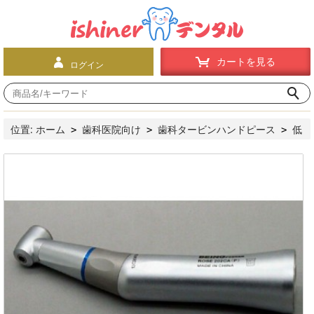
カートを見る
ログイン
位置:
ホーム
歯科医院向け
歯科タービンハンドピース
低
>
>
>
速ハンドピース
歯科コントラ
Being® コントラアングル
>
>
Rose 202-CA(P) (内部注水）