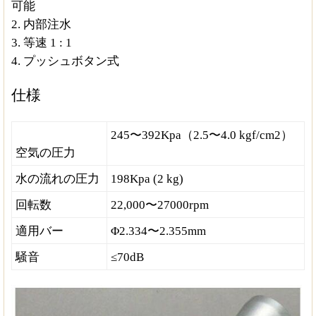
可能
2.
内部注水
3.
等速 1 : 1
4.
プッシュボタン式
仕様
245〜392Kpa（2.5〜4.0 kgf/cm2）
空気の圧力
水の流れの圧力
198Kpa (2 kg)
回転数
22,000〜27000rpm
適用バー
Φ2.334〜2.355mm
騒音
≤70dB