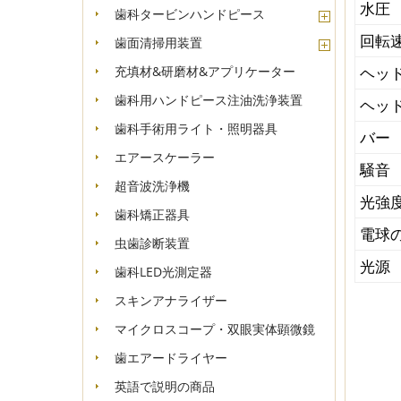
水圧
歯科タービンハンドピース
回転
歯面清掃用装置
充填材&研磨材&アプリケーター
ヘッ
歯科用ハンドピース注油洗浄装置
ヘッ
歯科手術用ライト・照明器具
バー
エアースケーラー
騒音
超音波洗浄機
光強
歯科矯正器具
電球
虫歯診断装置
光源
歯科LED光測定器
スキンアナライザー
マイクロスコープ・双眼実体顕微鏡
歯エアードライヤー
英語で説明の商品