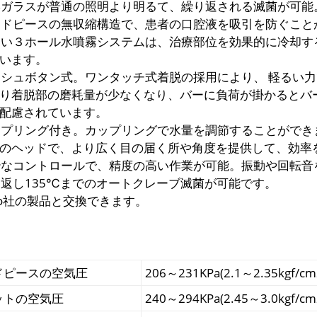
光学ガラスが普通の照明より明るて、繰り返される滅菌が可能
ハンドピースの無収縮構造で、患者の口腔液を吸引を防ぐこと
新しい３ホール水噴霧システムは、治療部位を効果的に冷却
います。
プッシュボタン式。ワンタッチ式着脱の採用により、 軽るい
り着脱部の磨耗量が少なくなり、バーに負荷が掛かるとバ
配慮されています。
カップリング付き。カップリングで水量を調節することができ
のヘッドで、より広く目の届く所や角度を提供して、効率
微妙なコントロールで、精度の高い作業が可能。振動や回転
繰り返し135℃までのオートクレーブ滅菌が可能です。
kavo社の製品と交換できます。
ドピースの空気圧
206～231KPa(2.1～2.35kgf/cm
ットの空気圧
240～294KPa(2.45～3.0kgf/cm