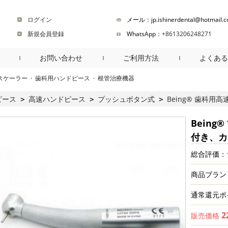
ログイン
メール：jp.ishinerdental@hotmail.
新規会員登録
WhatsApp：
+8613206248271
お問い合わせ
ご利用方法
よくある
スケーラー
·
歯科用ハンドピース
·
根管治療機器
商品検索
ピース
高速ハンドピース
プッシュボタン式
Being® 歯科用
>
>
>
Bein
付き、カ
総合評価：
商品ブラン
通常還元ポ
2
販売価格