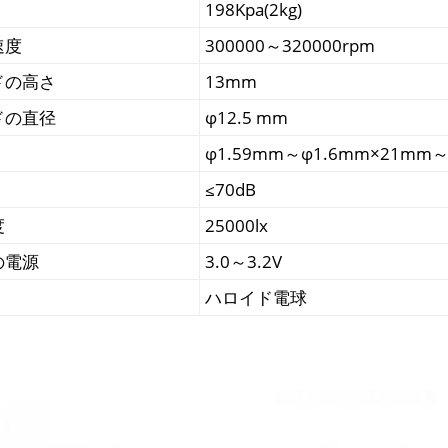
198Kpa(2kg)
速度
300000～320000rpm
ドの高さ
13mm
ドの直径
φ12.5 mm
φ1.59mm～φ1.6mm×21mm
≤70dB
度
25000lx
の電源
3.0～3.2V
ハロイド電球