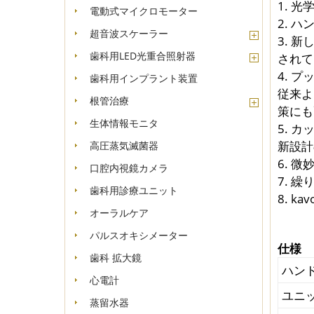
1. 
電動式マイクロモーター
2. 
超音波スケーラー
3. 
歯科用LED光重合照射器
されて
4. 
歯科用インプラント装置
従来よ
根管治療
策にも
生体情報モニタ
5. 
新設計
高圧蒸気滅菌器
6. 
口腔内視鏡カメラ
7. 
歯科用診療ユニット
8. 
オーラルケア
パルスオキシメーター
仕様
歯科 拡大鏡
ハン
心電計
ユニ
蒸留水器