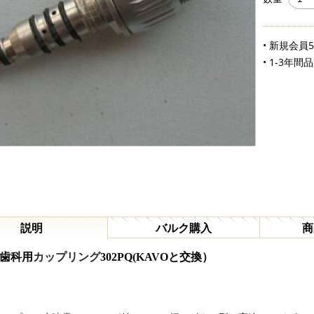
• 新規会員
• 1-3年間
説明
バルク購入
商
g®歯科用
カップリング
302PQ(KAVOと交換）