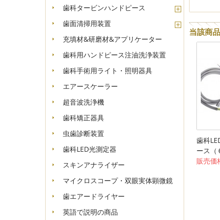
歯科タービンハンドピース
歯面清掃用装置
当該商
充填材&研磨材&アプリケーター
歯科用ハンドピース注油洗浄装置
歯科手術用ライト・照明器具
エアースケーラー
超音波洗浄機
歯科矯正器具
虫歯診断装置
歯科LE
歯科LED光測定器
ース（
販売価格
スキンアナライザー
マイクロスコープ・双眼実体顕微鏡
歯エアードライヤー
英語で説明の商品