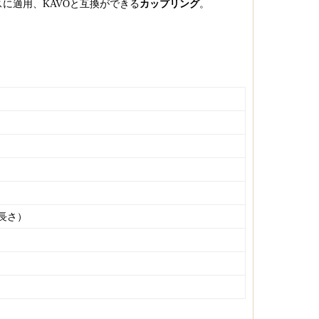
に適用、KAVOと互換ができる
カップリング
。
径×長さ）