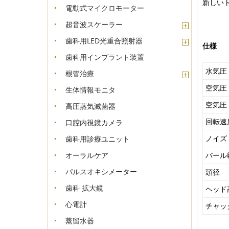
新しい
電動式マイクロモーター
超音波スケーラー
歯科用LED光重合照射器
仕様
歯科用インプラント装置
水気圧
根管治療
空気圧
生体情報モニタ
高圧蒸気滅菌器
空気圧
口腔内視鏡カメラ
回転速
歯科用診療ユニット
ノイズ
オーラルケア
バール
パルスオキシメーター
頭径
歯科 拡大鏡
ヘッド
心電計
チャッ
蒸留水器