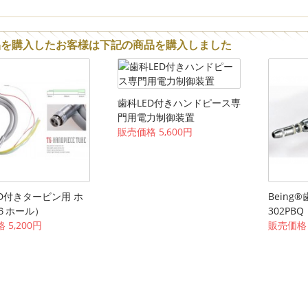
品を購入したお客様は下記の商品を購入しました
歯科LED付きハンドピース専
門用電力制御装置
販売価格 5,600円
D付きタービン用 ホ
Bein
６ホール）
302PBQ
 5,200円
販売価格 