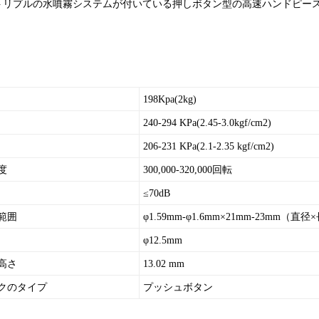
トリプルの水噴霧システムが付いている押しボタン型の高速ハンドピース
198Kpa(2kg)
240-294 KPa(2.45-3.0kgf/cm2)
206-231 KPa(2.1-2.35 kgf/cm2)
度
300,000-320,000回転
≤70dB
範囲
φ1.59mm-φ1.6mm×21mm-23mm（直
φ12.5mm
高さ
13.02 mm
クのタイプ
プッシュボタン