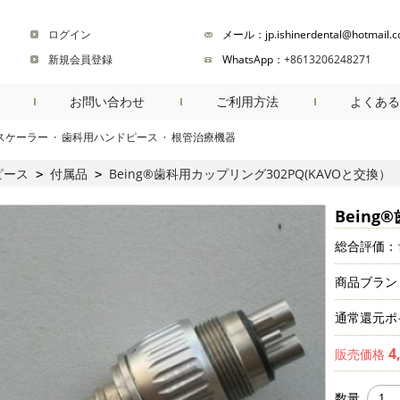
ログイン
メール：jp.ishinerdental@hotmail.
新規会員登録
WhatsApp：
+8613206248271
お問い合わせ
ご利用方法
よくある
スケーラー
·
歯科用ハンドピース
·
根管治療機器
商品検索
ピース
付属品
Being®歯科用カップリング302PQ(KAVOと交換）
>
>
Being
総合評価：
商品ブラン
通常還元ポ
4
販売価格
数量