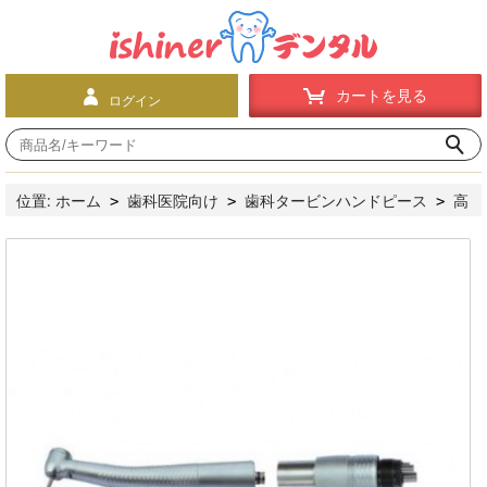
カートを見る
ログイン
位置:
ホーム
歯科医院向け
歯科タービンハンドピース
高
>
>
>
速ハンドピース
プッシュボタン式
COXO®歯科用ライト付
>
>
き高速タービンCX207-GN-SP（カップリング付き）3本入