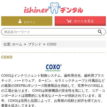
カートを見る
ログイン
位置:
ホーム
ブランド
COXO
>
>
COXO
COXOはインテリジェント制御システム、歯科用冷光、歯科用プラス
チック、ハードウェア、タービン、セラミックチューブと付属品など
の最新のDEEPBLUEシリーズ医療製品を供給して、世界中の100以上
の工場があります。 COXOは医療機器の安全性を気にして、コア・コ
ンポーネントは国際的にも有名なメーカーが供給されています。近
年、COXOは信用と品質によって、お客様の信頼と好評を得ており、
事業を拡大してきます。