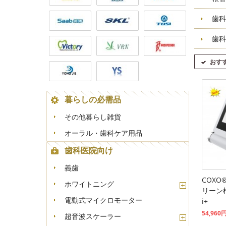
歯科
歯科
おす
暮らしの必需品
その他暮らし雑貨
オーラル・歯科ケア用品
歯科医院向け
義歯
COXO
ホワイトニング
リーン根
電動式マイクロモーター
i+
54,960
超音波スケーラー