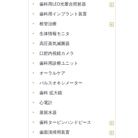
歯科用LED光重合照射器
歯科用インプラント装置
根管治療
生体情報モニタ
高圧蒸気滅菌器
口腔内視鏡カメラ
歯科用診療ユニット
オーラルケア
パルスオキシメーター
歯科 拡大鏡
心電計
蒸留水器
歯科タービンハンドピース
歯面清掃用装置