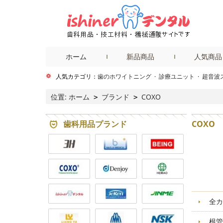
ホーム
新品商品
人気商品
人気カテゴリ：
歯のホワイトニング
·
診療ユニット
·
超音波
位置:
ホーム
ブランド
COXO
>
>
歯科用品プランド
COXO
全カ
根管