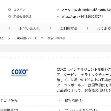
ログイン
メール：jp.ishinerdental@hotmail.
新規会員登録
WhatsApp：
+8613206248271
お問い合わせ
ご利用方法
よくある
スケーラー
·
歯科用ハンドピース
·
根管治療機器
商品検索
COXOはインテリジェント制御シ
ア、タービン、セラミックチューブ
給して、世界中の100以上の工場
ア・コンポーネントは国際的にも有
と品質によって、お客様の信頼と
テゴリから
根管治療(1)
治療機器(2)
プッシュボタン式(19)