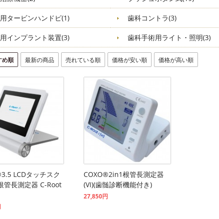
用タービンハンドピ(1)
歯科コントラ(3)
用インプラント装置(3)
歯科手術用ライト・照明(3)
すめ順
最新の商品
売れている順
価格が安い順
価格が高い順
®3.5 LCDタッチスク
COXO®2in1根管長測定器
管長測定器 C-Root
(VI)(歯髄診断機能付き)
27,850円
円