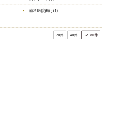
歯科医院向け(1)
20件
40件
80件