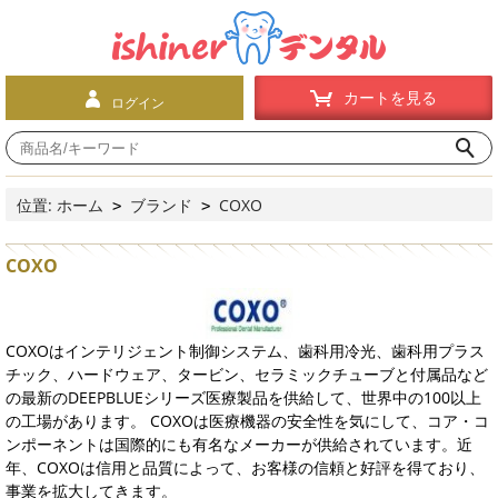
カートを見る
ログイン
位置:
ホーム
ブランド
COXO
>
>
COXO
COXOはインテリジェント制御システム、歯科用冷光、歯科用プラス
チック、ハードウェア、タービン、セラミックチューブと付属品など
の最新のDEEPBLUEシリーズ医療製品を供給して、世界中の100以上
の工場があります。 COXOは医療機器の安全性を気にして、コア・コ
ンポーネントは国際的にも有名なメーカーが供給されています。近
年、COXOは信用と品質によって、お客様の信頼と好評を得ており、
事業を拡大してきます。