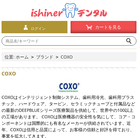
カートを見る
ログイン
位置:
ホーム
ブランド
COXO
>
>
COXO
COXOはインテリジェント制御システム、歯科用冷光、歯科用プラス
チック、ハードウェア、タービン、セラミックチューブと付属品など
の最新のDEEPBLUEシリーズ医療製品を供給して、世界中の100以上
の工場があります。 COXOは医療機器の安全性を気にして、コア・コ
ンポーネントは国際的にも有名なメーカーが供給されています。近
年、COXOは信用と品質によって、お客様の信頼と好評を得ており、
事業を拡大してきます。