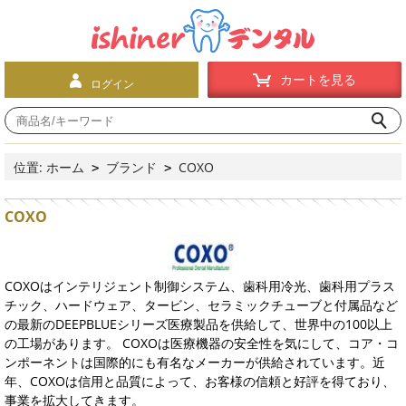
カートを見る
ログイン
位置:
ホーム
ブランド
COXO
>
>
COXO
COXOはインテリジェント制御システム、歯科用冷光、歯科用プラス
チック、ハードウェア、タービン、セラミックチューブと付属品など
の最新のDEEPBLUEシリーズ医療製品を供給して、世界中の100以上
の工場があります。 COXOは医療機器の安全性を気にして、コア・コ
ンポーネントは国際的にも有名なメーカーが供給されています。近
年、COXOは信用と品質によって、お客様の信頼と好評を得ており、
事業を拡大してきます。