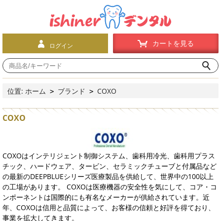
カートを見る
ログイン
位置:
ホーム
ブランド
COXO
>
>
COXO
COXOはインテリジェント制御システム、歯科用冷光、歯科用プラス
チック、ハードウェア、タービン、セラミックチューブと付属品など
の最新のDEEPBLUEシリーズ医療製品を供給して、世界中の100以上
の工場があります。 COXOは医療機器の安全性を気にして、コア・コ
ンポーネントは国際的にも有名なメーカーが供給されています。近
年、COXOは信用と品質によって、お客様の信頼と好評を得ており、
事業を拡大してきます。