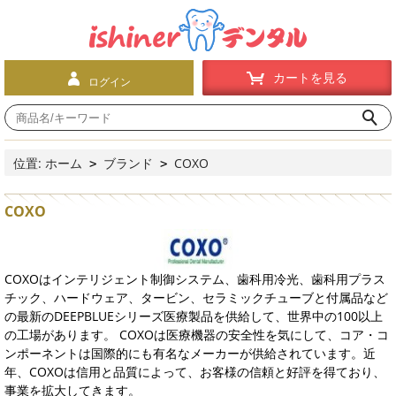
カートを見る
ログイン
位置:
ホーム
ブランド
COXO
>
>
COXO
COXOはインテリジェント制御システム、歯科用冷光、歯科用プラス
チック、ハードウェア、タービン、セラミックチューブと付属品など
の最新のDEEPBLUEシリーズ医療製品を供給して、世界中の100以上
の工場があります。 COXOは医療機器の安全性を気にして、コア・コ
ンポーネントは国際的にも有名なメーカーが供給されています。近
年、COXOは信用と品質によって、お客様の信頼と好評を得ており、
事業を拡大してきます。