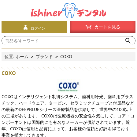
カートを見る
ログイン
位置:
ホーム
ブランド
COXO
>
>
COXO
COXOはインテリジェント制御システム、歯科用冷光、歯科用プラス
チック、ハードウェア、タービン、セラミックチューブと付属品など
の最新のDEEPBLUEシリーズ医療製品を供給して、世界中の100以上
の工場があります。 COXOは医療機器の安全性を気にして、コア・コ
ンポーネントは国際的にも有名なメーカーが供給されています。近
年、COXOは信用と品質によって、お客様の信頼と好評を得ており、
事業を拡大してきます。