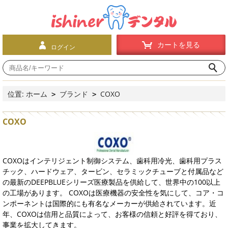
カートを見る
ログイン
位置:
ホーム
ブランド
COXO
>
>
COXO
COXOはインテリジェント制御システム、歯科用冷光、歯科用プラス
チック、ハードウェア、タービン、セラミックチューブと付属品など
の最新のDEEPBLUEシリーズ医療製品を供給して、世界中の100以上
の工場があります。 COXOは医療機器の安全性を気にして、コア・コ
ンポーネントは国際的にも有名なメーカーが供給されています。近
年、COXOは信用と品質によって、お客様の信頼と好評を得ており、
事業を拡大してきます。