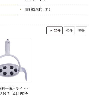
歯科医院向け(1)
20件
40件
80件
®歯科手術用ライト・
249-7 6本LED冷