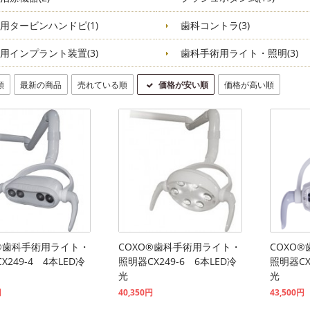
用タービンハンドピ(1)
歯科コントラ(3)
用インプラント装置(3)
歯科手術用ライト・照明(3)
順
最新の商品
売れている順
価格が安い順
価格が高い順
O®歯科手術用ライト・
COXO®歯科手術用ライト・
COXO
X249-4 4本LED冷
照明器CX249-6 6本LED冷
照明器CX
光
光
円
40,350円
43,500円