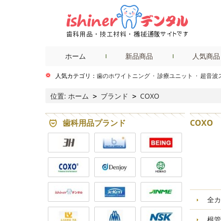
ホーム
新品商品
人気商品
人気カテゴリ：
歯のホワイトニング
·
診療ユニット
·
超音波
位置:
ホーム
ブランド
COXO
>
>
歯科用品プランド
COXO
全カ
根管