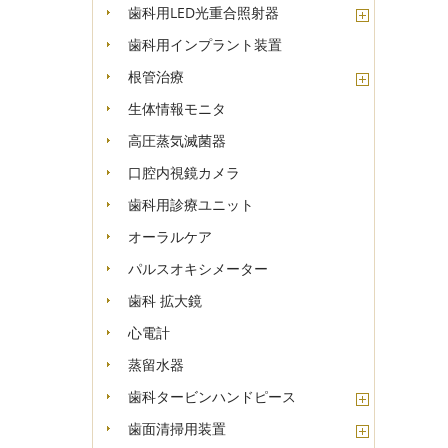
歯科用LED光重合照射器
歯科用インプラント装置
根管治療
生体情報モニタ
高圧蒸気滅菌器
口腔内視鏡カメラ
歯科用診療ユニット
オーラルケア
パルスオキシメーター
歯科 拡大鏡
心電計
蒸留水器
歯科タービンハンドピース
歯面清掃用装置