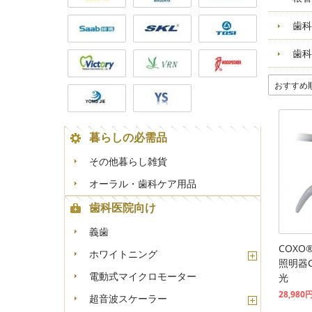
歯科
歯科
おすすめ
暮らしの必需品
その他暮らし雑貨
オーラル・歯科ケア用品
歯科医院向け
義歯
COX
ホワイトニング
照明器C
電動式マイクロモーター
光
28,980
超音波スケーラー