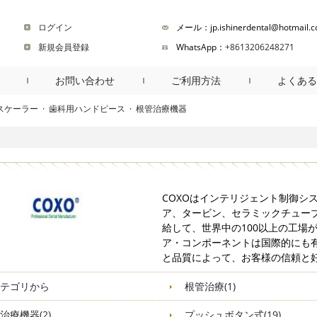
ログイン
メール：jp.ishinerdental@hotmail.
新規会員登録
WhatsApp：
+8613206248271
お問い合わせ
ご利用方法
よくある
スケーラー
·
歯科用ハンドピース
·
根管治療機器
商品検索
COXOはインテリジェント制御シ
ア、タービン、セラミックチューブ
給して、世界中の100以上の工場
ア・コンポーネントは国際的にも有
と品質によって、お客様の信頼と
テゴリから
根管治療(1)
治療機器(2)
プッシュボタン式(19)