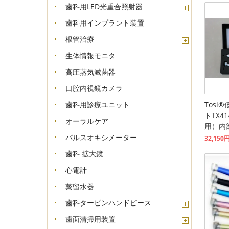
歯科用LED光重合照射器
歯科用インプラント装置
根管治療
生体情報モニタ
高圧蒸気滅菌器
口腔内視鏡カメラ
Tosi
歯科用診療ユニット
トTX4
オーラルケア
用）内部
パルスオキシメーター
32,150
歯科 拡大鏡
心電計
蒸留水器
歯科タービンハンドピース
歯面清掃用装置