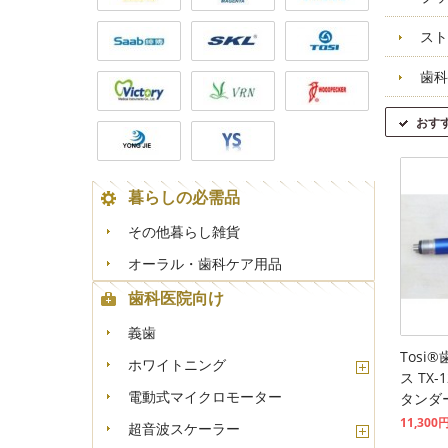
スト
歯科
おす
暮らしの必需品
その他暮らし雑貨
オーラル・歯科ケア用品
歯科医院向け
義歯
Tosi
ホワイトニング
ス TX-
電動式マイクロモーター
タンダ
11,300
超音波スケーラー