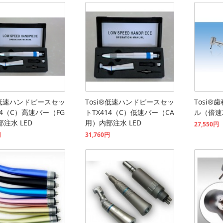
®低速ハンドピースセッ
Tosi®低速ハンドピースセッ
Tosi
14（C）高速バー（FG
トTX414（C）低速バー（CA
ル（倍速2
注水 LED
用）内部注水 LED
27,550円
円
31,760円