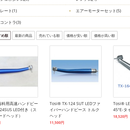
レート(1)
エアーモーターセット(5)
コントラ(3)
すめ順
最新の商品
売れている順
価格が安い順
価格が高い順
®歯科用高速ハンドピー
Tosi® TX-124 SUT LEDファ
Tosi®
124SUS LED付き（ス
イバーハンドピース トルク
45°E-タイ
ードヘッド）
ヘッド
18,520円
円
11,500円