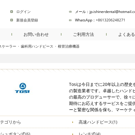
ログイン
メール：jp.ishinerdental@hotmail.
新規会員登録
WhatsApp：
+8613206248271
お問い合わせ
ご利用方法
よくある
スケーラー
·
歯科用ハンドピース
·
根管治療機器
商品検索
Tosiは今日までに20年以上の
の製造業者です。卓越したハンドピ
の最高のプロデューサーで、徐々に
期待にお応えするサービスをご提
ーと緊密な関係を保ち、マーケテ
テゴリから
高速ハンドピース(1)
シュボタン式(6)
レンチ式(4)