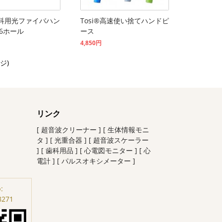
®歯科用光ファイバハン
Tosi®高速使い捨てハンドピ
6ホール
ース
4,850円
ージ)
リンク
[ 超音波クリーナー ]
[ 生体情報モニ
タ ]
[ 光重合器 ]
[ 超音波スケーラー
]
[ 歯科用品 ]
[ 心電図モニター ]
[ 心
電計 ]
[ パルスオキシメーター ]
:
8271