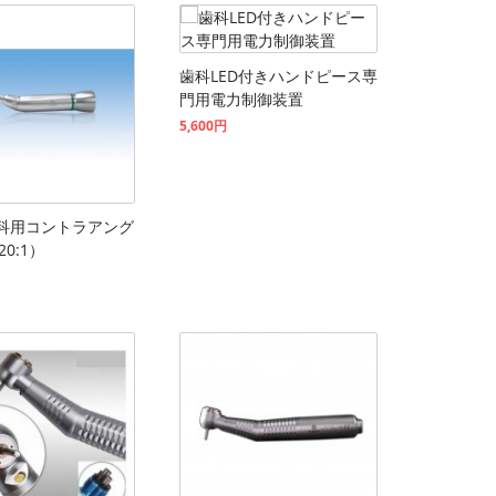
歯科LED付きハンドピース専
門用電力制御装置
5,600円
®歯科用コントラアング
0:1）