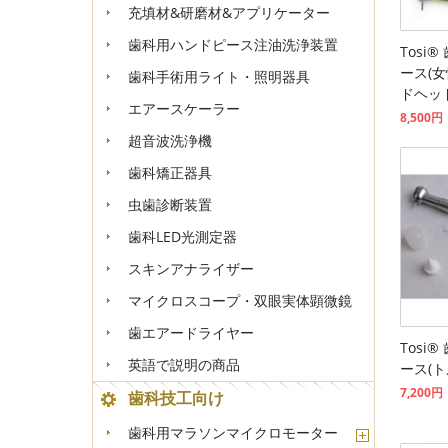
充填材&研磨材&アプリケーター
歯科用ハンドピース注油洗浄装置
Tosi
ース(
歯科手術用ライト・照明器具
ドヘッ
エアースケーラー
8,500円
超音波洗浄機
歯科矯正器具
虫歯診断装置
歯科LED光測定器
スキンアナライザー
マイクロスコープ・双眼実体顕微鏡
歯エアードライヤー
Tosi
英語で説明の商品
ース(ト
7,200円
歯科技工向け
歯科用マラソンマイクロモーター