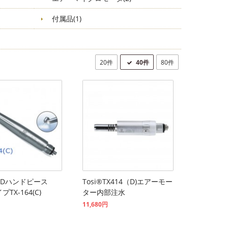
付属品(1)
20件
40件
80件
 LEDハンドピース
Tosi®TX414（D)エアーモー
プTX-164(C)
ター内部注水
11,680円