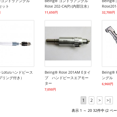
g®コントラアングル
Being® コントラアングル
Bein
Bセット
Rose 202-CA(P) (内部注水）
Rose201
円
11,650円
32,700円
® Lotusハンドピース
Being® Rose 201AM Eタイ
Being®
プリング付き）
プ ハンドピースエアモー
ングル
ター
6,960円
7,050円
1
2
>
>|
表示 1 ～ 20 32件中 (2 ペ