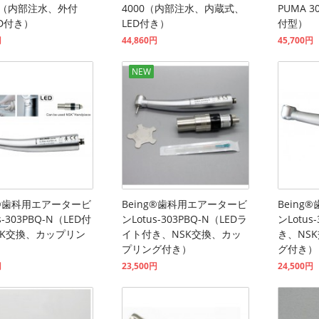
W（内部注水、外付
4000（内部注水、内蔵式、
PUMA 
D付き）
LED付き）
付型）
円
44,860円
45,700円
NEW
g®歯科用エアータービ
Being®歯科用エアータービ
Bein
s-303PBQ-N（LED付
ンLotus-303PBQ-N（LEDラ
ンLotus
SK交換、カップリン
イト付き、NSK交換、カッ
き、NS
）
プリング付き）
グ付き）
円
23,500円
24,500円