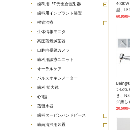
4000
歯科用LED光重合照射器
型、LE
歯科用インプラント装置
60,950
根管治療
生体情報モニタ
高圧蒸気滅菌器
口腔内視鏡カメラ
歯科用診療ユニット
オーラルケア
パルスオキシメーター
Bein
歯科 拡大鏡
ンLotu
き、N
心電計
グ無し
蒸留水器
20,500
歯科タービンハンドピース
歯面清掃用装置