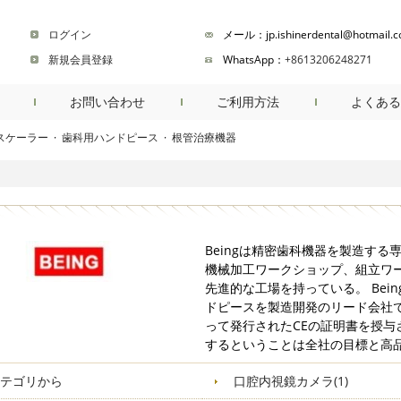
ログイン
メール：jp.ishinerdental@hotmail.
新規会員登録
WhatsApp：
+8613206248271
お問い合わせ
ご利用方法
よくある
スケーラー
·
歯科用ハンドピース
·
根管治療機器
商品検索
Beingは精密歯科機器を製造す
機械加工ワークショップ、組立ワ
先進的な工場を持っている。 Be
ドピースを製造開発のリード会社です
って発行されたCEの証明書を授
するということは全社の目標と高
テゴリから
口腔内視鏡カメラ(1)