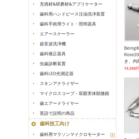
充填材&研磨材&アプリケーター
歯科用ハンドピース注油洗浄装置
歯科手術用ライト・照明器具
エアースケーラー
超音波洗浄機
Bein
歯科矯正器具
Rose2
き、内
虫歯診断装置
19,500
歯科LED光測定器
スキンアナライザー
マイクロスコープ・双眼実体顕微鏡
歯エアードライヤー
英語で説明の商品
歯科技工向け
歯科用マラソンマイクロモーター