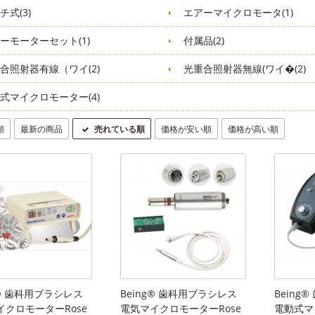
チ式(3)
エアーマイクロモータ(1)
ーモーターセット(1)
付属品(2)
合照射器有線（ワイ(2)
光重合照射器無線(ワイ�(2)
式マイクロモーター(4)
順
最新の商品
売れている順
価格が安い順
価格が高い順
g® 歯科用ブラシレス
Being® 歯科用ブラシレス
Being
イクロモーターRose
電気マイクロモーターRose
電動式マ