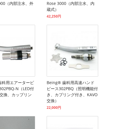
3000（内部注水、外
Rose 3000（内部注水、内
蔵式）
42,250円
g®歯科用エアータービ
Being® 歯科用高速ハンド
-302PBQ-N（LED付
ピース302PBQ（照明機能付
K交換、カップリン
き、カプリング付き、KAVO
交換）
22,000円