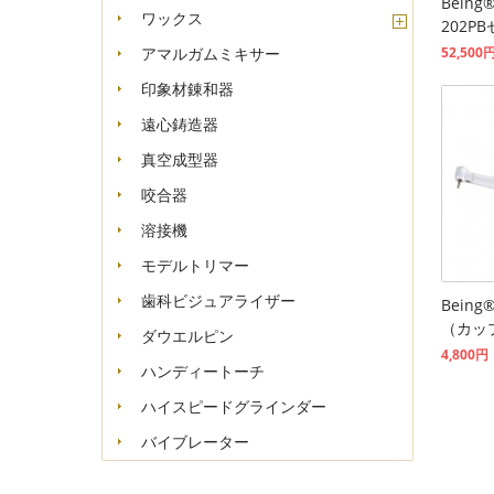
Bein
ワックス
202P
52,500
アマルガムミキサー
印象材錬和器
遠心鋳造器
真空成型器
咬合器
溶接機
モデルトリマー
歯科ビジュアライザー
Being
（カッ
ダウエルピン
4,800円
ハンディートーチ
ハイスピードグラインダー
バイブレーター