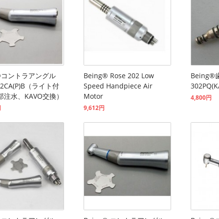
g®コントラアングル
Being® Rose 202 Low
Bein
02CA(P)B（ライト付
Speed Handpiece Air
302PQ
部注水、KAVO交換）
Motor
4,800円
円
9,612円