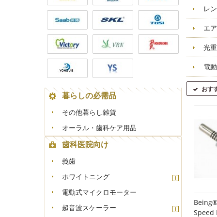
レン
エア
光重
電動
おす
暮らしの必需品
その他暮らし雑貨
オーラル・歯科ケア用品
歯科医院向け
義歯
ホワイトニング
電動式マイクロモーター
Being®
超音波スケーラー
Speed 