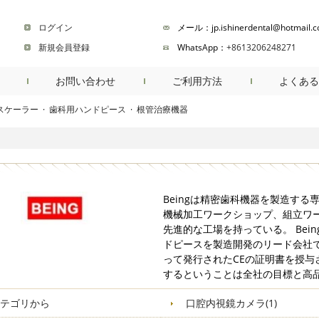
ログイン
メール：jp.ishinerdental@hotmail.
新規会員登録
WhatsApp：
+8613206248271
お問い合わせ
ご利用方法
よくある
スケーラー
·
歯科用ハンドピース
·
根管治療機器
商品検索
Beingは精密歯科機器を製造す
機械加工ワークショップ、組立ワ
先進的な工場を持っている。 Be
ドピースを製造開発のリード会社です
って発行されたCEの証明書を授
するということは全社の目標と高
テゴリから
口腔内視鏡カメラ(1)