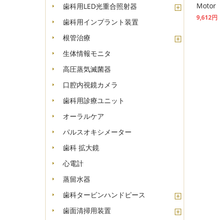
Motor
歯科用LED光重合照射器
9,612円
歯科用インプラント装置
根管治療
生体情報モニタ
高圧蒸気滅菌器
口腔内視鏡カメラ
歯科用診療ユニット
オーラルケア
パルスオキシメーター
歯科 拡大鏡
心電計
蒸留水器
歯科タービンハンドピース
歯面清掃用装置