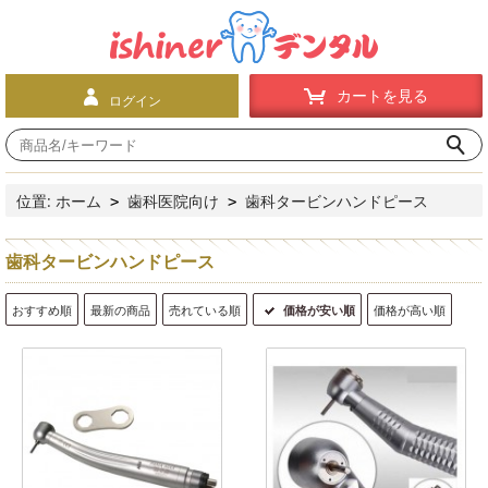
カートを見る
ログイン
位置:
ホーム
歯科医院向け
歯科タービンハンドピース
>
>
歯科タービンハンドピース
おすすめ順
最新の商品
売れている順
価格が安い順
価格が高い順