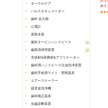
販売
オーラルケア
ポイ
パルスオキシメーター
歯科 拡大鏡
心電計
蒸留水器
歯科タービンハンドピース
歯面清掃用装置
充填材&研磨材&アプリケーター
歯科用ハンドピース注油洗浄装置
歯科手術用ライト・照明器具
エアースケーラー
超音波洗浄機
歯科矯正器具
虫歯診断装置