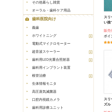
その他暮らし雑貨
オーラル・歯科ケア用品
スリ
歯科医院向け
い捨
義歯
販売
ホワイトニング
ポイ
電動式マイクロモーター
超音波スケーラー
歯科用LED光重合照射器
歯科用インプラント装置
根管治療
生体情報モニタ
高圧蒸気滅菌器
スリ
口腔内視鏡カメラ
ズル 
歯科用診療ユニット