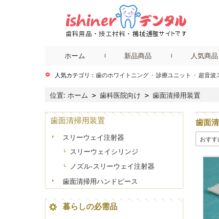
ホーム
新品商品
人気商品
人気カテゴリ：
歯のホワイトニング
·
診療ユニット
·
超音波
位置:
ホーム
歯科医院向け
歯面清掃用装置
>
>
歯面清掃用装置
歯面清
スリーウェイ注射器
おすす
スリーウェイシリンジ
ノズル-スリーウェイ注射器
歯面清掃用ハンドピース
暮らしの必需品