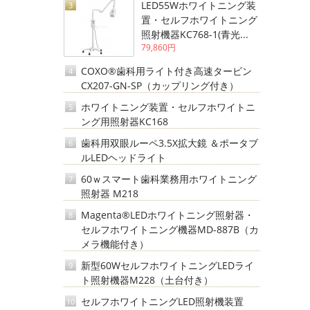
LED55Wホワイトニング装
3
置・セルフホワイトニング
照射機器KC768-1(青光...
79,860円
COXO®歯科用ライト付き高速タービン
4
CX207-GN-SP（カップリング付き）
ホワイトニング装置・セルフホワイトニ
5
ング用照射器KC168
歯科用双眼ルーペ3.5X拡大鏡 ＆ポータブ
6
ルLEDヘッドライト
60ｗスマート歯科業務用ホワイトニング
7
照射器 M218
Magenta®LEDホワイトニング照射器・
8
セルフホワイトニング機器MD-887B（カ
メラ機能付き）
新型60WセルフホワイトニングLEDライ
9
ト照射機器M228（土台付き）
セルフホワイトニングLED照射機装置
10