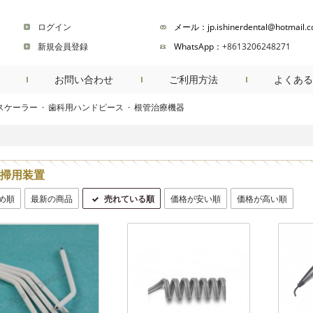
ログイン
メール：jp.ishinerdental@hotmail.
新規会員登録
WhatsApp：
+8613206248271
お問い合わせ
ご利用方法
よくある
スケーラー
·
歯科用ハンドピース
·
根管治療機器
商品検索
掃用装置
め順
最新の商品
売れている順
価格が安い順
価格が高い順