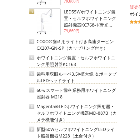
79,860円
販売
LED55Wホワイトニング装
3
ポイン
置・セルフホワイトニング
照射機器KC768-1(青光...
79,860円
COXO®歯科用ライト付き高速タービン
4
CX207-GN-SP（カップリング付き）
ホワイトニング装置・セルフホワイトニ
5
ング用照射器KC168
歯科用双眼ルーペ3.5X拡大鏡 ＆ポータブ
6
ルLEDヘッドライト
60ｗスマート歯科業務用ホワイトニング
7
照射器 M218
Magenta®LEDホワイトニング照射器・
8
セルフホワイトニング機器MD-887B（カ
メラ機能付き）
新型60WセルフホワイトニングLEDライ
9
ト照射機器M228（土台付き）