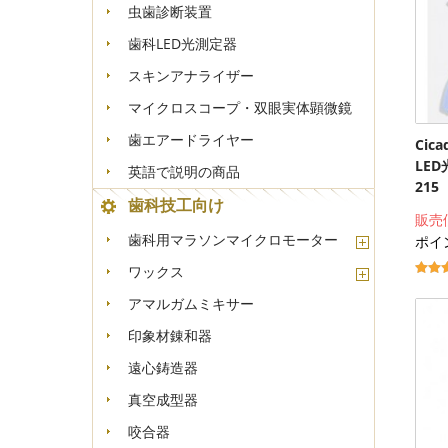
虫歯診断装置
歯科LED光測定器
スキンアナライザー
マイクロスコープ・双眼実体顕微鏡
歯エアードライヤー
Ci
LED
英語で説明の商品
21
歯科技工向け
販売
歯科用マラソンマイクロモーター
ポイ
ワックス
アマルガムミキサー
印象材錬和器
遠心鋳造器
真空成型器
咬合器