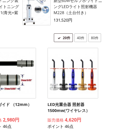
イトニング装
新型60Wセルフホワイトニ
イトニング
ングLEDライト照射機器
-1(青光+紫
M228（土台付き）
131,520円
20件
40件
80件
イド （12mm）
LED光重合器 照射器
1500mw(ワイヤレス）
2,980円
4,620円
格
販売価格
 46点
ポイント 46点