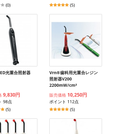
(0)
(5)
LED光重合照射器
Vrn®歯科用光重合レジン
照射器V200
2200mW/cm²
9,830円
10,250円
格
販売価格
 98点
ポイント 112点
(5)
(5)