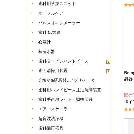
歯科用診療ユニット
オーラルケア
パルスオキシメーター
歯科 拡大鏡
心電計
蒸留水器
歯科タービンハンドピース
歯面清掃用装置
Bei
射器 T
充填材&研磨材&アプリケーター
歯科用ハンドピース注油洗浄装置
販売
歯科手術用ライト・照明器具
ポイ
エアースケーラー
超音波洗浄機
歯科矯正器具