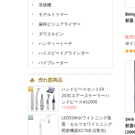
溶接機
Bei
モデルトリマー
射器 T
歯科ビジュアライザー
ダウエルピン
販売
ポイン
ハンディートーチ
ハイスピードグラインダー
バイブレーター
売れ筋商品
ハンドピースセットEX
1
203Cエアースケーラーハ
ンドピースAS2000
17,850円
LED55Wホワイトニング装
2
3H®
置・セルフホワイトニング
射器X-
照射機器KC768-2(青光)
(20