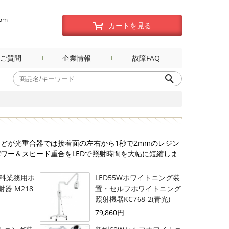
com
カートを見る
ご質問
企業情報
故障FAQ
どが光重合器では接着面の左右から1秒で2mmのレジン
ワー＆スピード重合をLEDで照射時間を大幅に短縮しま
歯科業務用ホ
LED55Wホワイトニング装
器 M218
置・セルフホワイトニング
照射機器KC768-2(青光)
79,860円