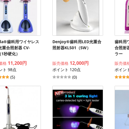
cada®歯科用ワイヤレス
Denjoy®歯科用LED光重合
歯科用ワ
光重合照射器 CV-
照射器KL501（5W）
合照射器 
5（1秒硬化）
ラー
11,200円
12,000円
価格
販売価格
販売価
ント 98点
ポイント 120点
ポイント
(5)
(0)