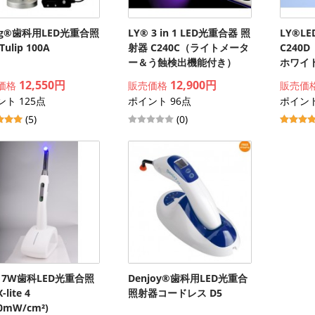
ng®歯科用LED光重合照
LY® 3 in 1 LED光重合器 照
LY®L
ulip 100A
射器 C240C（ライトメータ
C240
ー＆う蝕検出機能付き）
ホワイ
12,550円
12,900円
価格
販売価格
販売価
ト 125点
ポイント 96点
ポイント
(5)
(0)
 7W歯科LED光重合照
Denjoy®歯科用LED光重合
lite 4
照射器コードレス D5
00mW/cm²)