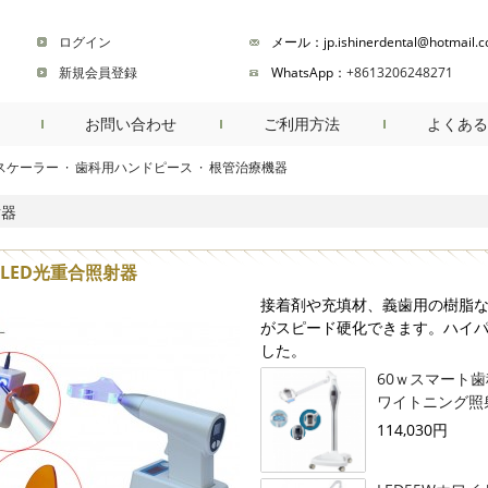
ログイン
メール：jp.ishinerdental@hotmail.
新規会員登録
WhatsApp：
+8613206248271
お問い合わせ
ご利用方法
よくある
スケーラー
·
歯科用ハンドピース
·
根管治療機器
商品検索
射器
LED光重合照射器
接着剤や充填材、義歯用の樹脂な
がスピード硬化できます。ハイパ
した。
60ｗスマート
ワイトニング照射
114,030円