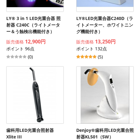
LY® 3 in 1 LED光重合器 照
LY®LED光重合器C240D（ラ
射器 C240C（ライトメータ
イトメーター、ホワイトニン
ー＆う蝕検出機能付き）
グ機能付き）
12,900円
13,250円
販売価格
販売価格
ポイント 96点
ポイント 132点
(0)
(5)
歯科用LED光重合照射器
Denjoy®歯科用LED光重合照
Xlite III
射器KL501（5W）