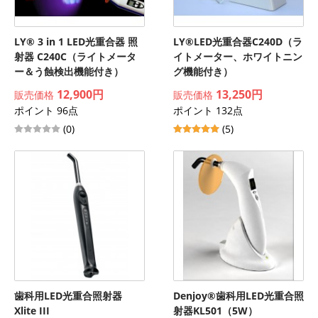
LY® 3 in 1 LED光重合器 照
LY®LED光重合器C240D（ラ
射器 C240C（ライトメータ
イトメーター、ホワイトニン
ー＆う蝕検出機能付き）
グ機能付き）
12,900円
13,250円
販売価格
販売価格
ポイント 96点
ポイント 132点
(0)
(5)
歯科用LED光重合照射器
Denjoy®歯科用LED光重合照
Xlite III
射器KL501（5W）