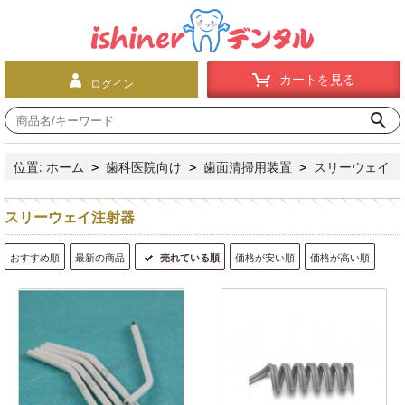
カートを見る
ログイン
位置:
ホーム
歯科医院向け
歯面清掃用装置
スリーウェイ
>
>
>
注射器
スリーウェイ注射器
おすすめ順
最新の商品
売れている順
価格が安い順
価格が高い順