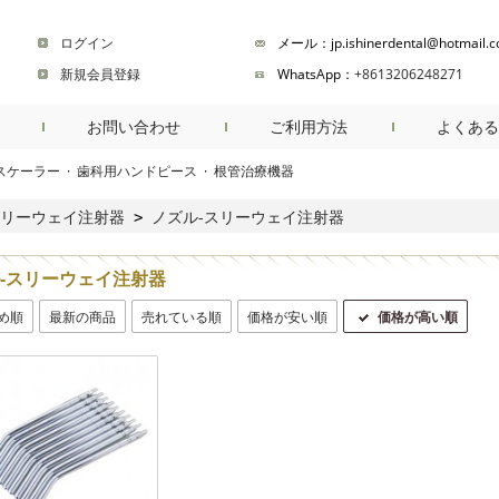
ログイン
メール：jp.ishinerdental@hotmail.
新規会員登録
WhatsApp：
+8613206248271
お問い合わせ
ご利用方法
よくある
スケーラー
·
歯科用ハンドピース
·
根管治療機器
商品検索
リーウェイ注射器
ノズル-スリーウェイ注射器
>
-スリーウェイ注射器
め順
最新の商品
売れている順
価格が安い順
価格が高い順