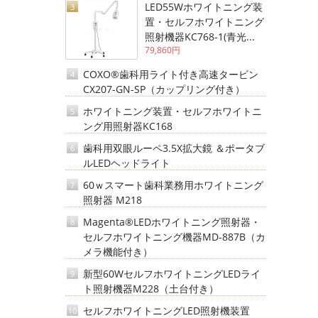
LED55Wホワイトニング装
3
置・セルフホワイトニング
照射機器KC768-1(青光...
79,860円
COXO®歯科用ライト付き高速タービン
4
CX207-GN-SP（カップリング付き）
ホワイトニング装置・セルフホワイトニ
5
ング用照射器KC168
歯科用双眼ルーペ3.5X拡大鏡 ＆ポータブ
6
ルLEDヘッドライト
60ｗスマート歯科業務用ホワイトニング
7
照射器 M218
Magenta®LEDホワイトニング照射器・
8
セルフホワイトニング機器MD-887B（カ
メラ機能付き）
新型60WセルフホワイトニングLEDライ
9
ト照射機器M228（土台付き）
セルフホワイトニングLED照射機装置
10