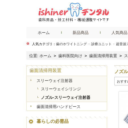
ホーム
新品商品
人気商品
人気カテゴリ：
歯のホワイトニング
·
診療ユニット
·
超音波
位置:
ホーム
歯科医院向け
歯面清掃用装置
ス
>
>
>
歯面清掃用装置
ノズル
スリーウェイ注射器
おすす
スリーウェイシリンジ
ノズル-スリーウェイ注射器
歯面清掃用ハンドピース
暮らしの必需品