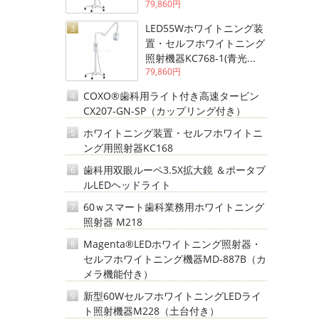
79,860円
LED55Wホワイトニング装
3
置・セルフホワイトニング
照射機器KC768-1(青光...
79,860円
COXO®歯科用ライト付き高速タービン
4
CX207-GN-SP（カップリング付き）
ホワイトニング装置・セルフホワイトニ
5
ング用照射器KC168
歯科用双眼ルーペ3.5X拡大鏡 ＆ポータブ
6
ルLEDヘッドライト
60ｗスマート歯科業務用ホワイトニング
7
照射器 M218
Magenta®LEDホワイトニング照射器・
8
セルフホワイトニング機器MD-887B（カ
メラ機能付き）
新型60WセルフホワイトニングLEDライ
9
ト照射機器M228（土台付き）