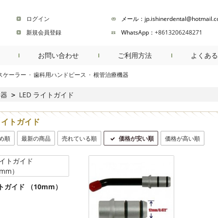
ログイン
メール：jp.ishinerdental@hotmail.
新規会員登録
WhatsApp：
+8613206248271
お問い合わせ
ご利用方法
よくある
スケーラー
·
歯科用ハンドピース
·
根管治療機器
商品検索
射器
LED ライトガイド
>
 ライトガイド
め順
最新の商品
売れている順
価格が安い順
価格が高い順
トガイド （10mm）