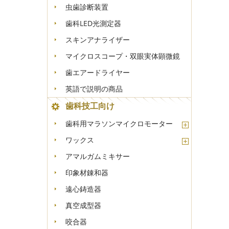
虫歯診断装置
歯科LED光測定器
スキンアナライザー
マイクロスコープ・双眼実体顕微鏡
歯エアードライヤー
英語で説明の商品
歯科技工向け
歯科用マラソンマイクロモーター
ワックス
アマルガムミキサー
印象材錬和器
遠心鋳造器
真空成型器
咬合器