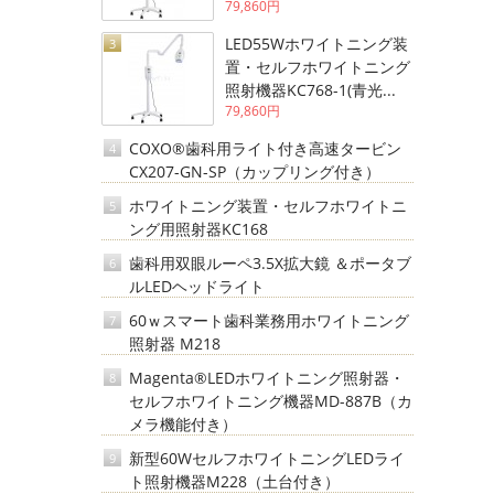
79,860円
LED55Wホワイトニング装
3
置・セルフホワイトニング
照射機器KC768-1(青光...
79,860円
COXO®歯科用ライト付き高速タービン
4
CX207-GN-SP（カップリング付き）
ホワイトニング装置・セルフホワイトニ
5
ング用照射器KC168
歯科用双眼ルーペ3.5X拡大鏡 ＆ポータブ
6
ルLEDヘッドライト
60ｗスマート歯科業務用ホワイトニング
7
照射器 M218
Magenta®LEDホワイトニング照射器・
8
セルフホワイトニング機器MD-887B（カ
メラ機能付き）
新型60WセルフホワイトニングLEDライ
9
ト照射機器M228（土台付き）