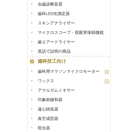
虫歯診断装置
歯科LED光測定器
スキンアナライザー
マイクロスコープ・双眼実体顕微鏡
歯エアードライヤー
英語で説明の商品
歯科技工向け
歯科用マラソンマイクロモーター
ワックス
アマルガムミキサー
印象材錬和器
遠心鋳造器
真空成型器
咬合器