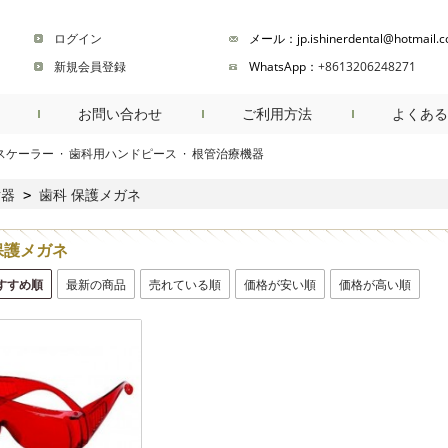
ログイン
メール：jp.ishinerdental@hotmail.
新規会員登録
WhatsApp：
+8613206248271
お問い合わせ
ご利用方法
よくある
スケーラー
·
歯科用ハンドピース
·
根管治療機器
商品検索
射器
歯科 保護メガネ
>
保護メガネ
すすめ順
最新の商品
売れている順
価格が安い順
価格が高い順