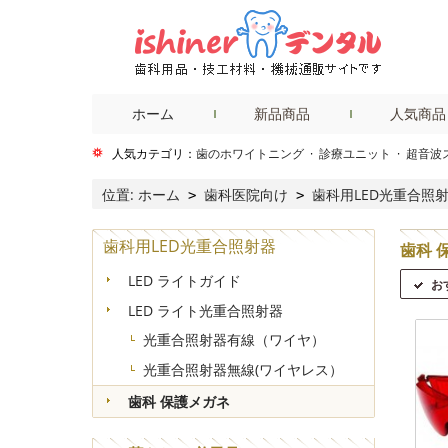
ホーム
新品商品
人気商品
人気カテゴリ：
歯のホワイトニング
·
診療ユニット
·
超音波
位置:
ホーム
歯科医院向け
歯科用LED光重合照
>
>
歯科用LED光重合照射器
歯科 
LED ライトガイド
お
LED ライト光重合照射器
光重合照射器有線（ワイヤ）
光重合照射器無線(ワイヤレス）
歯科 保護メガネ