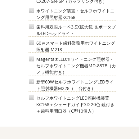
CX207-GN-SP（カップリング付き）
ホワイトニング装置・セルフホワイトニ
5
ング用照射器KC168
歯科用双眼ルーペ3.5X拡大鏡 ＆ポータブ
6
ルLEDヘッドライト
60ｗスマート歯科業務用ホワイトニング
7
照射器 M218
Magenta®LEDホワイトニング照射器・
8
セルフホワイトニング機器MD-887B（カ
メラ機能付き）
新型60WセルフホワイトニングLEDライ
9
ト照射機器M228（土台付き）
セルフホワイトニングLED照射機装置
10
KC168＋シェードガイド3D 20色 鏡付き
＋歯科用開口器（C型10個入）