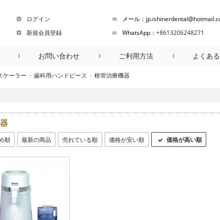
ログイン
メール：jp.ishinerdental@hotmail.
新規会員登録
WhatsApp：
+8613206248271
お問い合わせ
ご利用方法
よくある
スケーラー
·
歯科用ハンドピース
·
根管治療機器
商品検索
器
め順
最新の商品
売れている順
価格が安い順
価格が高い順