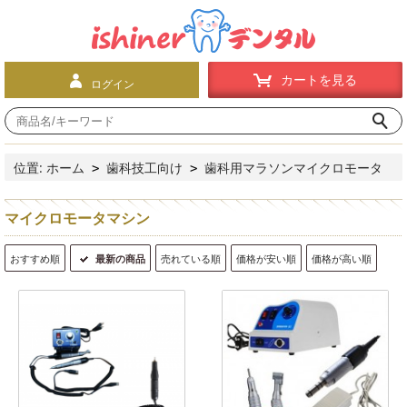
カートを見る
ログイン
位置:
ホーム
歯科技工向け
歯科用マラソンマイクロモータ
>
>
ー
マイクロモータマシン
>
マイクロモータマシン
おすすめ順
最新の商品
売れている順
価格が安い順
価格が高い順