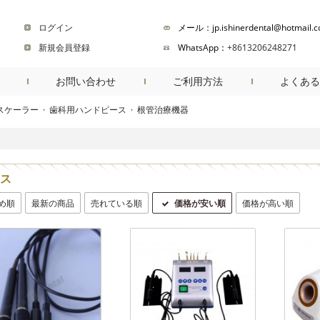
ログイン
メール：jp.ishinerdental@hotmail.
新規会員登録
WhatsApp：
+8613206248271
お問い合わせ
ご利用方法
よくある
スケーラー
·
歯科用ハンドピース
·
根管治療機器
商品検索
ス
め順
最新の商品
売れている順
価格が安い順
価格が高い順