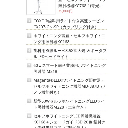
照射機器KC768-1(青光...
79,860円
COXO®歯科用ライト付き高速タービン
4
CX207-GN-SP（カップリング付き）
ホワイトニング装置・セルフホワイトニ
5
ング用照射器KC168
歯科用双眼ルーペ3.5X拡大鏡 ＆ポータブ
6
ルLEDヘッドライト
60ｗスマート歯科業務用ホワイトニング
7
照射器 M218
Magenta®LEDホワイトニング照射器・
8
セルフホワイトニング機器MD-887B（カ
メラ機能付き）
新型60WセルフホワイトニングLEDライ
9
ト照射機器M228（土台付き）
セルフホワイトニングLED照射機装置
10
KC168＋シェードガイド3D 20色 鏡付き
＋歯科用開口器（C型10個入）