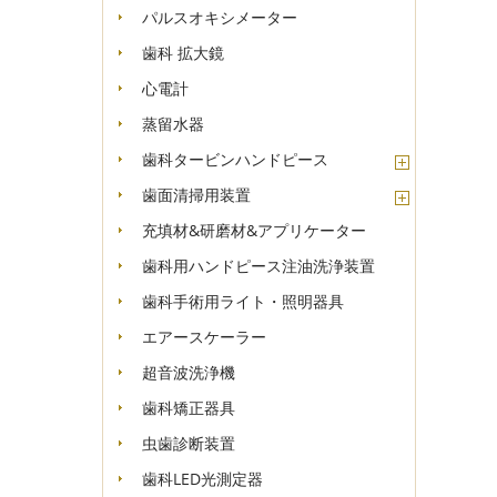
パルスオキシメーター
歯科 拡大鏡
心電計
蒸留水器
歯科タービンハンドピース
歯面清掃用装置
充填材&研磨材&アプリケーター
歯科用ハンドピース注油洗浄装置
歯科手術用ライト・照明器具
エアースケーラー
超音波洗浄機
歯科矯正器具
虫歯診断装置
歯科LED光測定器