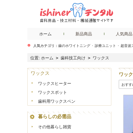
ホーム
新品商品
人気商品
人気カテゴリ：
歯のホワイトニング
·
診療ユニット
·
超音波
位置:
ホーム
歯科技工向け
ワックス
>
>
ワックス
ワック
ワックスヒーター
おすす
ワックスポット
歯科用ワックスペン
暮らしの必需品
その他暮らし雑貨