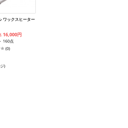
ル ワックスヒーター
16,000円
格
 160点
(0)
ージ)