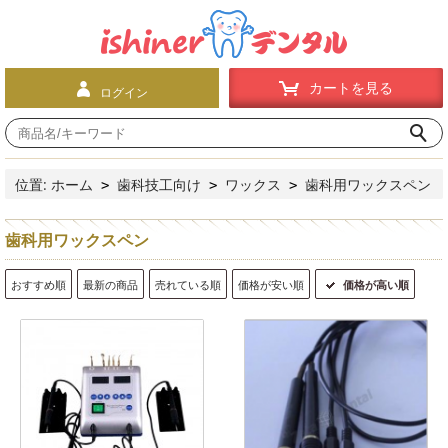
カートを見る
ログイン
位置:
ホーム
歯科技工向け
ワックス
歯科用ワックスペン
>
>
>
歯科用ワックスペン
おすすめ順
最新の商品
売れている順
価格が安い順
価格が高い順