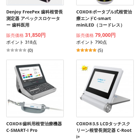
Denjoy FreePex 歯科根管長
COXO®ポータブル式根管治
測定器 アペックスロケータ
療エンドC-smart
ー 歯科医用
miniLED（コードレス）
31,850円
79,000円
販売価格
販売価格
ポイント 318点
ポイント 790点
(0)
(5)
COXO®歯科用根管治療機器
COXO®3.5 LCDタッチスク
C-SMART-I Pro
リーン根管長測定器 C-Root
i+