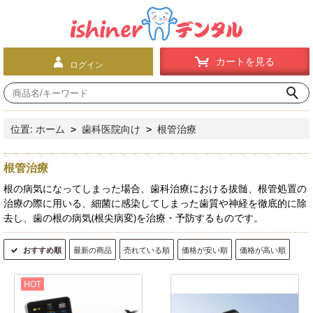
カートを見る
ログイン
位置:
ホーム
歯科医院向け
根管治療
>
>
根管治療
根の病気になってしまった場合、歯科治療における拔髄、根管処置の
治療の際に用いる、細菌に感染してしまった歯質や神経を徹底的に除
去し、歯の根の病気(根尖病変)を治療・予防するものです。
おすすめ順
最新の商品
売れている順
価格が安い順
価格が高い順
HOT