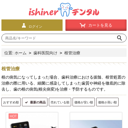
カートを見る
ログイン
位置:
ホーム
歯科医院向け
根管治療
>
>
根管治療
根の病気になってしまった場合、歯科治療における拔髄、根管処置の
治療の際に用いる、細菌に感染してしまった歯質や神経を徹底的に除
去し、歯の根の病気(根尖病変)を治療・予防するものです。
おすすめ順
最新の商品
売れている順
価格が安い順
価格が高い順
HOT