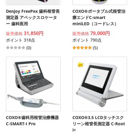
Denjoy FreePex 歯科根管長
COXO®ポータブル式根管治
測定器 アペックスロケータ
療エンドC-smart
ー 歯科医用
miniLED（コードレス）
31,850円
79,000円
販売価格
販売価格
ポイント 318点
ポイント 790点
(0)
(5)
COXO®歯科用根管治療機器
COXO®3.5 LCDタッチスク
C-SMART-I Pro
リーン根管長測定器 C-Root
i+