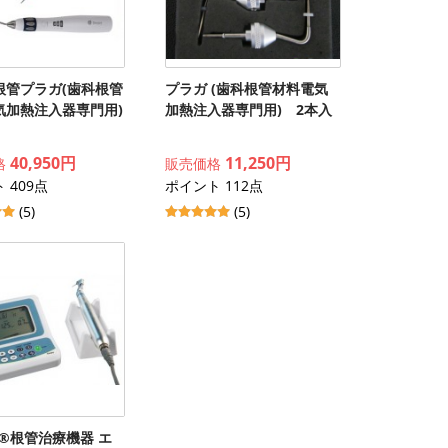
根管プラガ(歯科根管
プラガ (歯科根管材料電気
気加熱注入器専門用)
加熱注入器専門用) 2本入
40,950円
11,250円
格
販売価格
 409点
ポイント 112点
(5)
(5)
oy®根管治療機器 エ