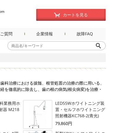
com
カートを見る
ご質問
企業情報
故障FAQ
、歯科治療における拔髄、根管処置の治療の際に用いる、
経を徹底的に除去し、歯の根の病気(根尖病変)を治療・
歯科業務用ホ
LED55Wホワイトニング装
器 M218
置・セルフホワイトニング
照射機器KC768-2(青光)
79,860円