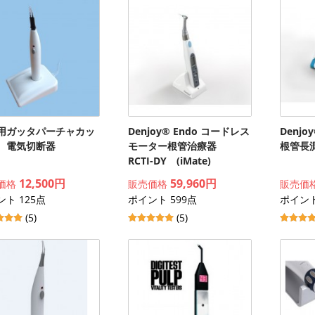
用ガッタパーチャカッ
Denjoy® Endo コードレス
Denj
 電気切断器
モーター根管治療器
根管長測
RCTI-DY (iMate)
12,500円
59,960円
価格
販売価格
販売価
ト 125点
ポイント 599点
ポイント
(5)
(5)