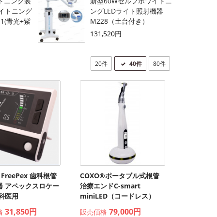
イトニング装
新型60Wセルフホワイトニ
イトニング
ングLEDライト照射機器
-1(青光+紫
M228（土台付き）
131,520円
20件
40件
80件
y FreePex 歯科根管
COXO®ポータブル式根管
器 アペックスロケー
治療エンドC-smart
歯科医用
miniLED（コードレス）
31,850円
79,000円
格
販売価格