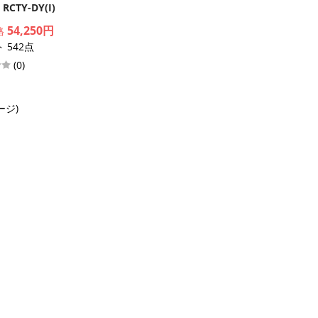
RCTY-DY(I)
54,250円
格
 542点
(0)
ージ)