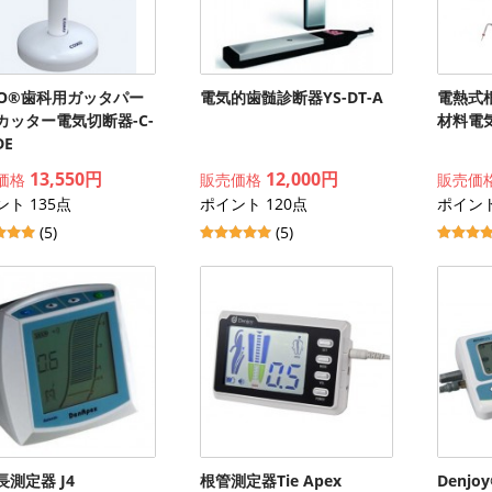
XO®歯科用ガッタパー
電気的歯髄診断器YS-DT-A
電熱式
カッター電気切断器-C-
材料電
DE
13,550円
12,000円
価格
販売価格
販売価
ト 135点
ポイント 120点
ポイント
(5)
(5)
長測定器 J4
根管測定器Tie Apex
Denj