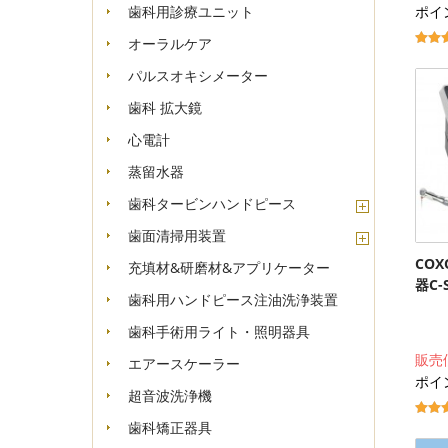
ポイン
歯科用診療ユニット
オーラルケア
パルスオキシメーター
歯科 拡大鏡
心電計
蒸留水器
歯科タービンハンドピース
歯面清掃用装置
CO
充填材&研磨材&アプリケーター
器C-S
歯科用ハンドピース注油洗浄装置
歯科手術用ライト・照明器具
販売
エアースケーラー
ポイン
超音波洗浄機
歯科矯正器具