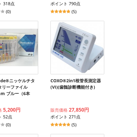
 318点
ポイント 790点
(0)
(5)
code®ニッケルチタ
COXO®2in1根管長測定器
タリーファイル
(VI)(歯髄診断機能付き)
5mm ブルー（6本
5,200円
27,850円
格
販売価格
 52点
ポイント 271点
(0)
(5)