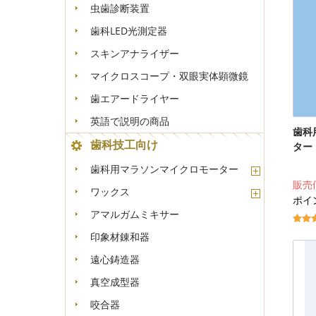
虫歯診断装置
歯科LED光測定器
スキンアナライザー
マイクロスコープ・双眼実体顕微鏡
歯エアードライヤー
英語で説明の商品
歯科
歯科技工向け
ター
歯科用マラソンマイクロモーター
販売
ワックス
ポイン
アマルガムミキサー
印象材錬和器
遠心鋳造器
真空成型器
咬合器