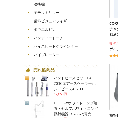
溶接機
モデルトリマー
歯科ビジュアライザー
CO
チャ
ダウエルピン
BLA
ハンディートーチ
販売
ハイスピードグラインダー
ポイン
バイブレーター
売れ筋商品
ハンドピースセットEX
1
203Cエアースケーラーハ
ンドピースAS2000
17,850円
LED55Wホワイトニング装
2
置・セルフホワイトニング
照射機器KC768-2(青光)
根管