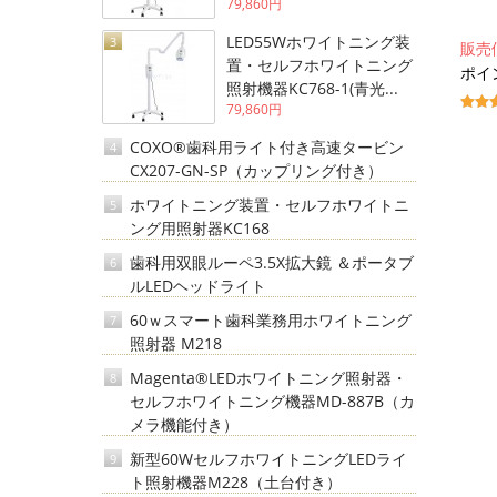
79,860円
LED55Wホワイトニング装
3
販売
置・セルフホワイトニング
ポイン
照射機器KC768-1(青光...
79,860円
COXO®歯科用ライト付き高速タービン
4
CX207-GN-SP（カップリング付き）
ホワイトニング装置・セルフホワイトニ
5
ング用照射器KC168
歯科用双眼ルーペ3.5X拡大鏡 ＆ポータブ
6
ルLEDヘッドライト
60ｗスマート歯科業務用ホワイトニング
7
照射器 M218
Magenta®LEDホワイトニング照射器・
8
セルフホワイトニング機器MD-887B（カ
メラ機能付き）
新型60WセルフホワイトニングLEDライ
9
ト照射機器M228（土台付き）