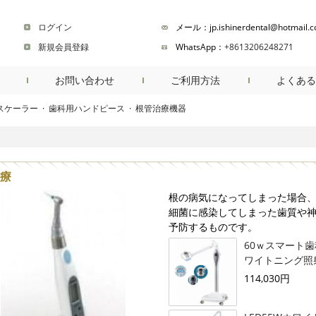
ログイン
メール：jp.ishinerdental@hotmail.
新規会員登録
WhatsApp：
+8613206248271
お問い合わせ
ご利用方法
よくある
スケーラー
·
歯科用ハンドピース
·
根管治療機器
商品検索
療
根の病気になってしまった場合
細菌に感染してしまった歯質や神
予防するものです。
60ｗスマート
ワイトニング照射
114,030円