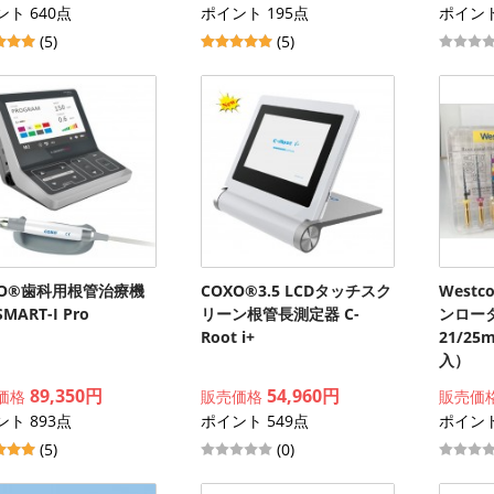
ト 640点
ポイント 195点
ポイント
(5)
(5)
XO®歯科用根管治療機
COXO®3.5 LCDタッチスク
West
MART-I Pro
リーン根管長測定器 C-
ンロー
Root i+
21/2
入）
89,350円
54,960円
価格
販売価格
販売価
ト 893点
ポイント 549点
ポイント
(5)
(0)