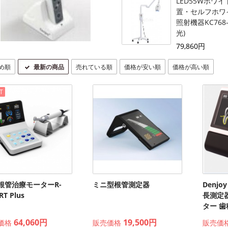
LED55Wホワ
置・セルフホワ
照射機器KC768
光)
79,860円
め順
最新の商品
売れている順
価格が安い順
価格が高い順
T
根管治療モーターR-
ミニ型根管測定器
Denjo
T Plus
長測定
ター 
64,060円
19,500円
価格
販売価格
販売価