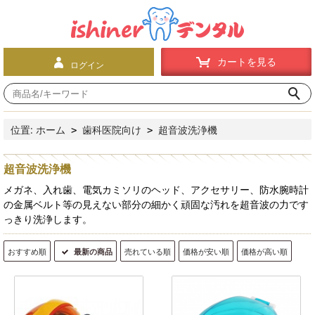
カートを見る
ログイン
位置:
ホーム
歯科医院向け
超音波洗浄機
>
>
超音波洗浄機
メガネ、入れ歯、電気カミソリのヘッド、アクセサリー、防水腕時計
の金属ベルト等の見えない部分の細かく頑固な汚れを超音波の力です
っきり洗浄します。
おすすめ順
最新の商品
売れている順
価格が安い順
価格が高い順