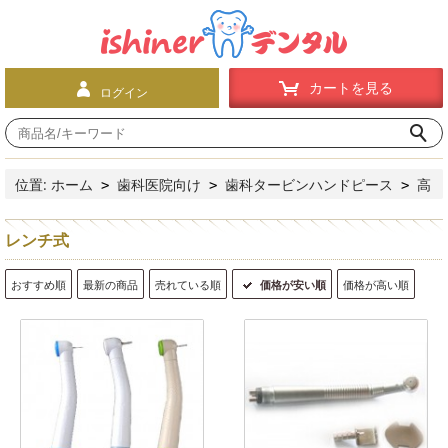
カートを見る
ログイン
位置:
ホーム
歯科医院向け
歯科タービンハンドピース
高
>
>
>
速ハンドピース
レンチ式
>
レンチ式
おすすめ順
最新の商品
売れている順
価格が安い順
価格が高い順