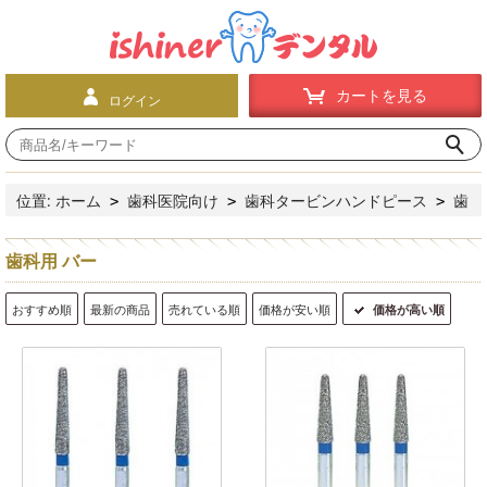
カートを見る
ログイン
位置:
ホーム
歯科医院向け
歯科タービンハンドピース
歯
>
>
>
科用 バー
歯科用 バー
おすすめ順
最新の商品
売れている順
価格が安い順
価格が高い順