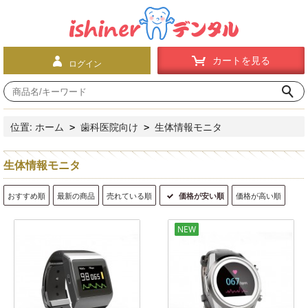
カートを見る
ログイン
位置:
ホーム
歯科医院向け
生体情報モニタ
>
>
生体情報モニタ
おすすめ順
最新の商品
売れている順
価格が安い順
価格が高い順
NEW