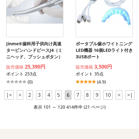
Jinme®歯科用子供向け高速
ポータブル歯ホワイトニング
タービンハンドピースJ4（ミ
LED機器 16個LEDライト付き
ニヘッド、プッシュボタン）
3USBポート
25,390円
3,500円
販売価格
販売価格
ポイント 253点
ポイント 35点
(0)
(4.9)
|<
<
2
3
4
5
6
7
8
9
10
>
>|
表示 101 ～ 120 414件中 (21 ページ)