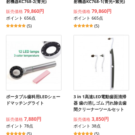
射機器KC768-2(青光)
射機器KC768-1(青光+紫光)
79,860円
79,860円
販売価格
販売価格
ポイント 656点
ポイント 665点
(5)
(5)
ポータブル歯科用LEDシェー
3 in 1高速LED電動歯面清掃
ドマッチングライト
器 歯の消しゴム 汚れ除去歯
間クリーナーツールセット
7,880円
3,850円
販売価格
販売価格
ポイント 78点
ポイント 38点
(5)
(5)