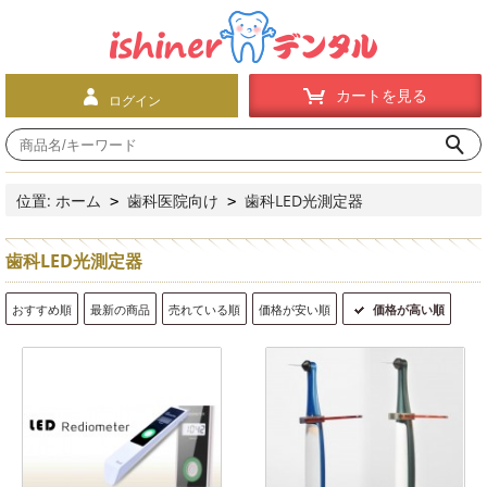
カートを見る
ログイン
位置:
ホーム
歯科医院向け
歯科LED光測定器
>
>
歯科LED光測定器
おすすめ順
最新の商品
売れている順
価格が安い順
価格が高い順