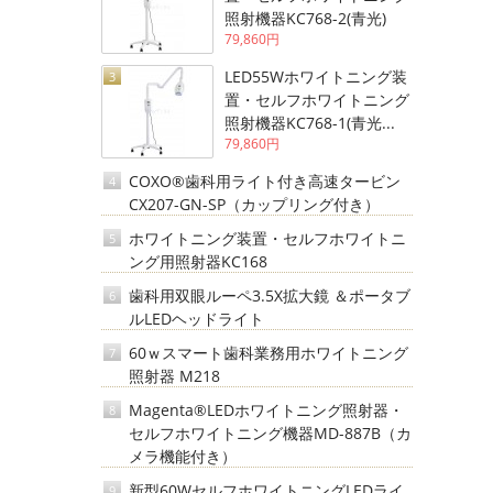
照射機器KC768-2(青光)
79,860円
LED55Wホワイトニング装
3
置・セルフホワイトニング
照射機器KC768-1(青光...
79,860円
COXO®歯科用ライト付き高速タービン
4
CX207-GN-SP（カップリング付き）
ホワイトニング装置・セルフホワイトニ
5
ング用照射器KC168
歯科用双眼ルーペ3.5X拡大鏡 ＆ポータブ
6
ルLEDヘッドライト
60ｗスマート歯科業務用ホワイトニング
7
照射器 M218
Magenta®LEDホワイトニング照射器・
8
セルフホワイトニング機器MD-887B（カ
メラ機能付き）
新型60WセルフホワイトニングLEDライ
9