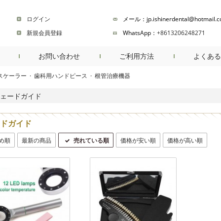
ログイン
メール：jp.ishinerdental@hotmail.
新規会員登録
WhatsApp：
+8613206248271
お問い合わせ
ご利用方法
よくある
スケーラー
·
歯科用ハンドピース
·
根管治療機器
商品検索
ェードガイド
ドガイド
め順
最新の商品
売れている順
価格が安い順
価格が高い順