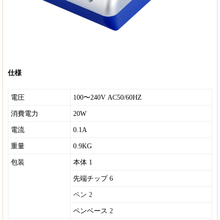
仕様
電圧
100〜240V AC50/60HZ
消費電力
20W
電流
0.1A
重量
0.9KG
包装
本体 1
先端チップ 6
ペン 2
ペンベース
2