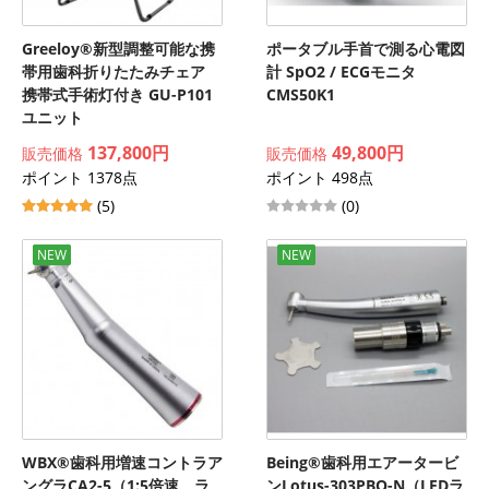
Greeloy®新型調整可能な携
ポータブル手首で測る心電図
帯用歯科折りたたみチェア
計 SpO2 / ECGモニタ
携帯式手術灯付き GU-P101
CMS50K1
ユニット
137,800円
49,800円
販売価格
販売価格
ポイント 1378点
ポイント 498点
(5)
(0)
NEW
NEW
WBX®歯科用増速コントラア
Being®歯科用エアータービ
ングラCA2-5（1:5倍速、ラ
ンLotus-303PBQ-N（LEDラ