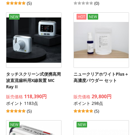
(5)
(0)
NEW
HOT
NEW
タッチスクリーン式便携高周
ニュークリアホワイトPlus＋
波直流歯科用X線装置 MC
高濃度パウダー セット
Ray II
118,390円
29,800円
販売価格
販売価格
ポイント 1183点
ポイント 298点
(5)
(5)
NEW
NEW