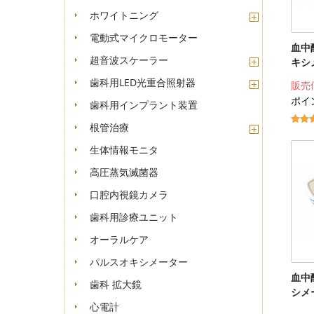
ホワイトニング
電動式マイクロモーター
血中
超音波スケーラー
キシメ
歯科用LED光重合照射器
販売
ポイ
歯科用インプラント装置
根管治療
生体情報モニタ
高圧蒸気滅菌器
口腔内視鏡カメラ
歯科用診療ユニット
オーラルケア
パルスオキシメーター
血中
歯科 拡大鏡
シメー
心電計