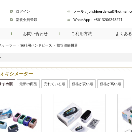
ログイン
メール：jp.ishinerdental@hotmail.
新規会員登録
WhatsApp：
+8613206248271
お問い合わせ
ご利用方法
よくある
スケーラー
·
歯科用ハンドピース
·
根管治療機器
商品検索
ー
オキシメーター
すすめ順
最新の商品
売れている順
価格が安い順
価格が高い順