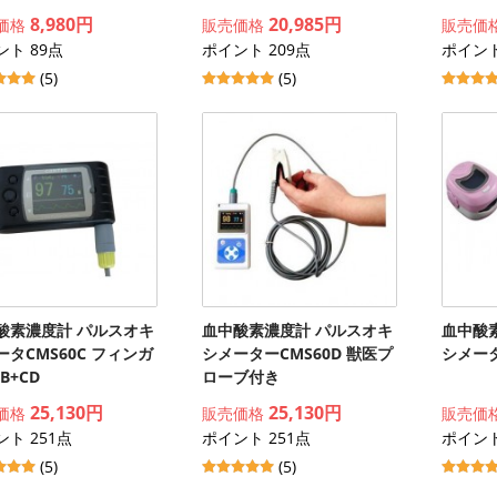
8,980円
20,985円
価格
販売価格
販売価
ント 89点
ポイント 209点
ポイント
(5)
(5)
酸素濃度計 パルスオキ
血中酸素濃度計 パルスオキ
血中酸
ータCMS60C フィンガ
シメーターCMS60D 獣医プ
シメータ
B+CD
ローブ付き
25,130円
25,130円
価格
販売価格
販売価
ト 251点
ポイント 251点
ポイント
(5)
(5)