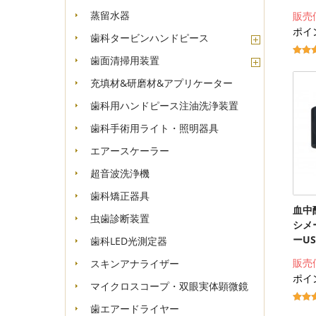
蒸留水器
販売
ポイ
歯科タービンハンドピース
歯面清掃用装置
充填材&研磨材&アプリケーター
歯科用ハンドピース注油洗浄装置
歯科手術用ライト・照明器具
エアースケーラー
超音波洗浄機
歯科矯正器具
血中
虫歯診断装置
シメ
ーUS
歯科LED光測定器
販売
スキンアナライザー
ポイン
マイクロスコープ・双眼実体顕微鏡
歯エアードライヤー