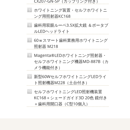
CX207-GN-SP（カップリング付き）
ホワイトニング装置・セルフホワイトニ
5
ング用照射器KC168
歯科用双眼ルーペ3.5X拡大鏡 ＆ポータブ
6
ルLEDヘッドライト
60ｗスマート歯科業務用ホワイトニング
7
照射器 M218
Magenta®LEDホワイトニング照射器・
8
セルフホワイトニング機器MD-887B（カ
メラ機能付き）
新型60WセルフホワイトニングLEDライ
9
ト照射機器M228（土台付き）
セルフホワイトニングLED照射機装置
10
KC168＋シェードガイド3D 20色 鏡付き
＋歯科用開口器（C型10個入）