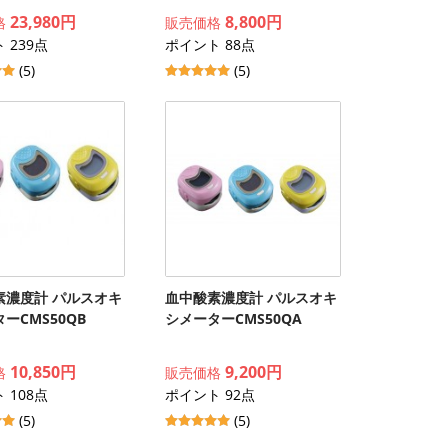
23,980円
8,800円
格
販売価格
 239点
ポイント 88点
(5)
(5)
素濃度計 パルスオキ
血中酸素濃度計 パルスオキ
ーCMS50QB
シメーターCMS50QA
10,850円
9,200円
格
販売価格
 108点
ポイント 92点
(5)
(5)