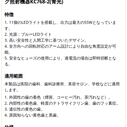
グ照射機器KC768-2(青光)
特徴
11個のLEDライトを搭載し、出力は最大の55Wとなっていま
す。
光源：ブルーLEDライト
高い安全性と人間工学に基づいたデザイン。
全方向への回転対応のアーム設計により自由な角度設定が可
能。
安全なヒューズの使用により、過電流の場合は即時切断とな
る。
適用範囲
本製品は医院の歯科、歯科診療所、美容サロン、学校などに適用
します。
外因性の歯の着色（煙斑、コーヒー汚れ、茶汚れなど）。
内部性の着色歯、軽度のテトラサイクリン歯、歯のフッ素症。
遺伝性の黄色の歯。
原因知らない黄色歯と黒歯。
仕様