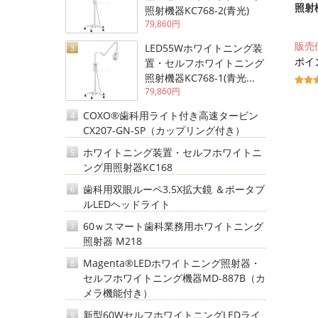
照射機
照射機器KC768-2(青光)
79,860円
販売
LED55Wホワイトニング装
3
ポイン
置・セルフホワイトニング
照射機器KC768-1(青光...
79,860円
COXO®歯科用ライト付き高速タービン
4
CX207-GN-SP（カップリング付き）
ホワイトニング装置・セルフホワイトニ
5
ング用照射器KC168
歯科用双眼ルーペ3.5X拡大鏡 ＆ポータブ
6
ルLEDヘッドライト
60ｗスマート歯科業務用ホワイトニング
7
照射器 M218
Magenta®LEDホワイトニング照射器・
8
セルフホワイトニング機器MD-887B（カ
メラ機能付き）
新型60WセルフホワイトニングLEDライ
9