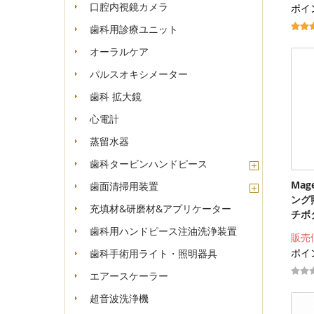
口腔内視鏡カメラ
ポイン
歯科用診療ユニット
オーラルケア
パルスオキシメーター
歯科 拡大鏡
心電計
蒸留水器
歯科タービンハンドピース
Ma
歯面清掃用装置
ング
充填材&研磨材&アプリケーター
チボ
歯科用ハンドピース注油洗浄装置
販売
ポイン
歯科手術用ライト・照明器具
エアースケーラー
超音波洗浄機