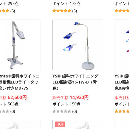
ト 298点
ポイント 178点
ポイント
(5)
(5)
genta®歯科ホワイトニ
YS® 歯科ホワイトニング
YS® 
照射機LEDライトタッ
LED照射器YS-TW-B（青
LED照
タン付きMD775
色）
色&赤
62,600円
14,920円
価格
販売価格
販売価
ト 566点
ポイント 150点
ポイント
(0)
(0)
HOT