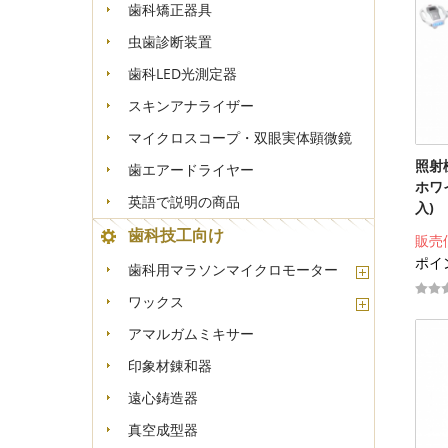
歯科矯正器具
虫歯診断装置
歯科LED光測定器
スキンアナライザー
マイクロスコープ・双眼実体顕微鏡
照射
歯エアードライヤー
ホワイ
英語で説明の商品
入)
歯科技工向け
販売
ポイン
歯科用マラソンマイクロモーター
ワックス
アマルガムミキサー
印象材錬和器
遠心鋳造器
真空成型器