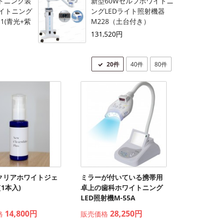
イトニング装
新型60Wセルフホワイトニ
イトニング
ングLEDライト照射機器
-1(青光+紫
M228（土台付き）
131,520円
20件
40件
80件
クリアホワイトジェ
ミラーが付いている携帯用
 (1本入)
卓上の歯科ホワイトニング
LED照射機M-55A
14,800円
28,250円
格
販売価格