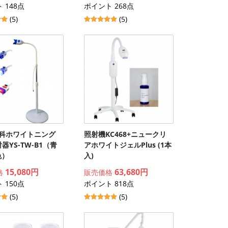
 148点
ポイント 268点
(5)
(5)
歯科ホワイトニング
照射機KC468+ニュークリ
射器YS-TW-B1（青
アホワイトジェルPlus (1本
色）
入)
15,080円
63,680円
格
販売価格
 150点
ポイント 818点
(5)
(5)