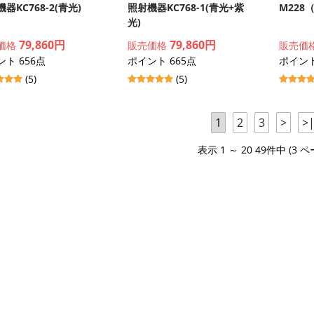
器KC768-2(青光)
照射機器KC768-1(青光+紫
M228
光)
79,860円
79,860円
価格
販売価格
販売価
ト 656点
ポイント 665点
ポイント
(5)
(5)
1
2
3
>
>
表示 1 ～ 20 49件中 (3 ペ