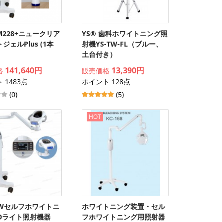
228+ニュークリア
YS® 歯科ホワイトニング照
ジェルPlus (1本
射機YS-TW-FL（ブルー、
土台付き）
141,640円
13,390円
格
販売価格
 1483点
ポイント 128点
(0)
(5)
HOT
0Wセルフホワイトニ
ホワイトニング装置・セル
EDライト照射機器
フホワイトニング用照射器