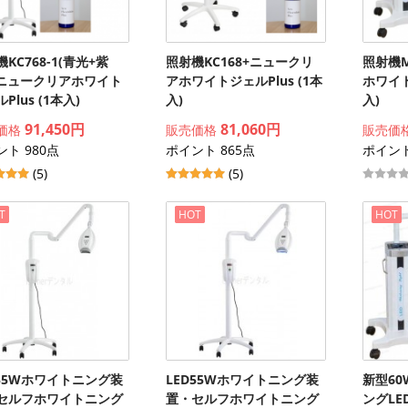
KC768-1(青光+紫
照射機KC168+ニュークリ
照射機M
+ニュークリアホワイト
アホワイトジェルPlus (1本
ホワイト
Plus (1本入)
入)
入)
91,450円
81,060円
価格
販売価格
販売価
ト 980点
ポイント 865点
ポイント
(5)
(5)
T
HOT
HOT
D55Wホワイトニング装
LED55Wホワイトニング装
新型6
セルフホワイトニング
置・セルフホワイトニング
ングL