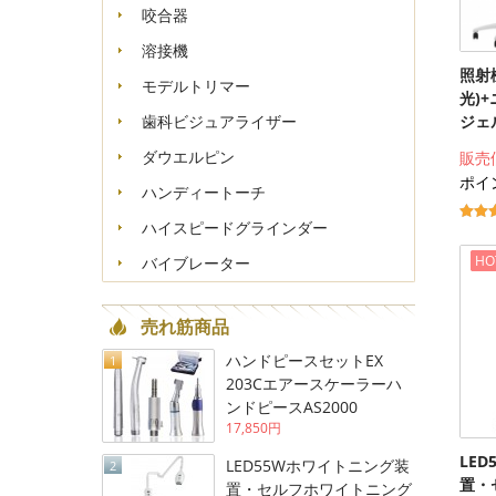
咬合器
溶接機
照射機
モデルトリマー
光)
ジェル
歯科ビジュアライザー
ダウエルピン
販売
ポイン
ハンディートーチ
ハイスピードグラインダー
HO
バイブレーター
売れ筋商品
ハンドピースセットEX
1
203Cエアースケーラーハ
ンドピースAS2000
17,850円
LE
LED55Wホワイトニング装
2
置・
置・セルフホワイトニング