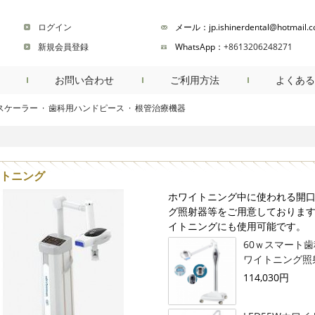
ログイン
メール：jp.ishinerdental@hotmail.
新規会員登録
WhatsApp：
+8613206248271
お問い合わせ
ご利用方法
よくある
スケーラー
·
歯科用ハンドピース
·
根管治療機器
商品検索
トニング
ホワイトニング中に使われる開
グ照射器等をご用意しておりま
イトニングにも使用可能です。
60ｗスマート
ワイトニング照射
114,030円