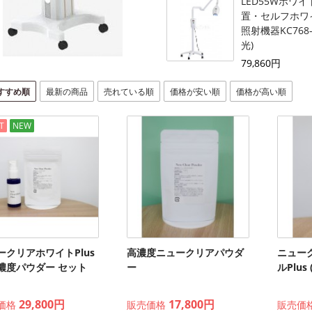
LED55Wホワ
置・セルフホワ
照射機器KC768
光)
79,860円
すすめ順
最新の商品
売れている順
価格が安い順
価格が高い順
T
NEW
ークリアホワイトPlus
高濃度ニュークリアパウダ
ニュー
濃度パウダー セット
ー
ルPlus
29,800円
17,800円
価格
販売価格
販売価