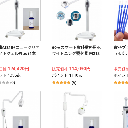
機M218+ニュークリア
60ｗスマート歯科業務用ホ
歯科ブ
トジェルPlus (1本
ワイトニング照射器 M218
（4ボ
124,420円
114,030円
価格
販売価格
販売価
ト 1396点
ポイント 1140点
ポイント
(0)
(5)